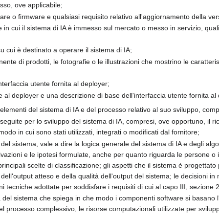
sso, ove applicabile;
tware o firmware e qualsiasi requisito relativo all'aggiornamento della ver
me in cui il sistema di IA è immesso sul mercato o messo in servizio, qual
u cui è destinato a operare il sistema di IA;
ente di prodotti, le fotografie o le illustrazioni che mostrino le caratteri
nterfaccia utente fornita al deployer;
te al deployer e una descrizione di base dell'interfaccia utente fornita al
 elementi del sistema di IA e del processo relativo al suo sviluppo, comp
 eseguite per lo sviluppo del sistema di IA, compresi, ove opportuno, il r
 modo in cui sono stati utilizzati, integrati o modificati dal fornitore;
del sistema, vale a dire la logica generale del sistema di IA e degli algori
azioni e le ipotesi formulate, anche per quanto riguarda le persone o i 
principali scelte di classificazione; gli aspetti che il sistema è progettat
 dell'output atteso e della qualità dell'output del sistema; le decisioni i
 tecniche adottate per soddisfare i requisiti di cui al capo III, sezione 2
ura del sistema che spiega in che modo i componenti software si basano l'
l processo complessivo; le risorse computazionali utilizzate per svilup