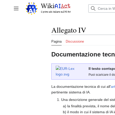
Vai
al
Attiva/disattiva la barra laterale
contenuto
Allegato IV
Pagina
Discussione
Documentazione tecnic
Il testo corris
Puoi scaricare il d
La documentazione tecnica di cui all'
ar
pertinente sistema di IA.
1. Una descrizione generale del si
a) la finalità prevista, il nome d
b) il modo in cui il sistema di I