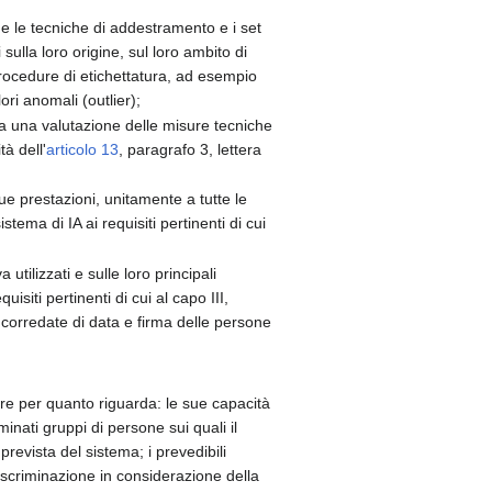
 e le tecniche di addestramento e i set
sulla loro origine, sul loro ambito di
 procedure di etichettatura, ad esempio
ri anomali (outlier);
 una valutazione delle misure tecniche
tà dell'
articolo 13
, paragrafo 3, lettera
ue prestazioni, unitamente a tutte le
tema di IA ai requisiti pertinenti di cui
utilizzati e sulle loro principali
isiti pertinenti di cui al capo III,
a corredate di data e firma delle persone
lare per quanto riguarda: le sue capacità
inati gruppi di persone sui quali il
prevista del sistema; i prevedibili
i discriminazione in considerazione della