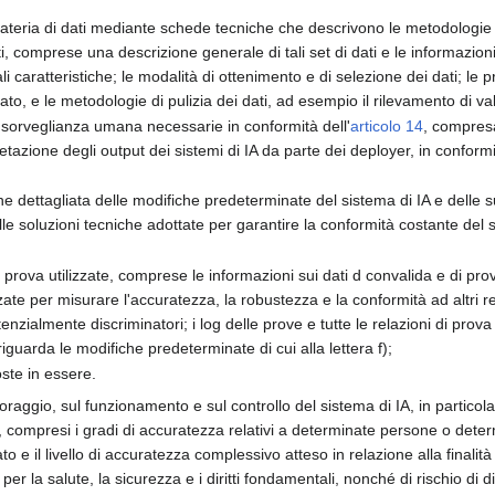
n materia di dati mediante schede tecniche che descrivono le metodologie
i, comprese una descrizione generale di tali set di dati e le informazioni 
ali caratteristiche; le modalità di ottenimento e di selezione dei dati; le
o, e le metodologie di pulizia dei dati, ad esempio il rilevamento di valo
i sorveglianza umana necessarie in conformità dell'
articolo 14
, compresa
retazione degli output dei sistemi di IA da parte dei deployer, in conformi
ne dettagliata delle modifiche predeterminate del sistema di IA e delle s
lle soluzioni tecniche adottate per garantire la conformità costante del sis
prova utilizzate, comprese le informazioni sui dati d convalida e di prova 
zzate per misurare l'accuratezza, la robustezza e la conformità ad altri requ
enzialmente discriminatori; i log delle prove e tutte le relazioni di prov
guarda le modifiche predeterminate di cui alla lettera f);
oste in essere.
toraggio, sul funzionamento e sul controllo del sistema di IA, in partico
ni, compresi i gradi di accuratezza relativi a determinate persone o determ
o e il livello di accuratezza complessivo atteso in relazione alla finalità 
hio per la salute, la sicurezza e i diritti fondamentali, nonché di rischio d