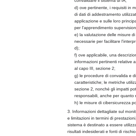
convalidare il sistema di IA;
d) ove pertinente, i requisiti i
di dati di addestramento utilizzat
applicazione e sulle loro princip
per l'apprendimento supervisionat
e) la valutazione delle misure d
necessarie per facilitare l'interp
d);
f) ove applicabile, una descrizio
informazioni pertinenti relative a
al capo III, sezione 2;
g) le procedure di convalida e di 
caratteristiche; le metriche utili
sezione 2, nonché gli impatti pot
responsabili, anche per quanto ri
h) le misure di cibersicurezza p
3. Informazioni dettagliate sul moni
e limitazioni in termini di prestazio
sistema è destinato a essere utilizzat
risultati indesiderati e fonti di risc