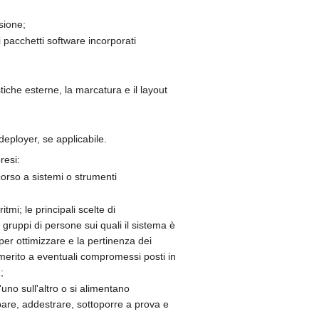
sione;
i pacchetti software incorporati
stiche esterne, la marcatura e il layout
 deployer, se applicabile.
resi:
icorso a sistemi o strumenti
tmi; le principali scelte di
gruppi di persone sui quali il sistema è
o per ottimizzare e la pertinenza dei
n merito a eventuali compromessi posti in
;
uno sull'altro o si alimentano
pare, addestrare, sottoporre a prova e