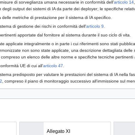
 le misure di sorveglianza umana necessarie in conformità dell'
articolo 14
e degli output dei sistemi di IA da parte dei deployer; le specifiche relativ
delle metriche di prestazione per il sistema di IA specifico.
stema di gestione dei rischi in conformità dell'
articolo 9
.
rtinenti apportate dal fornitore al sistema durante il suo ciclo di vita.
 applicate integralmente o in parte i cui riferimenti sono stati pubblicat
armonizzate non sono state applicate, una descrizione dettagliata delle s
 2, compreso un elenco delle altre norme e specifiche tecniche pertinenti 
onformità UE di cui all’
articolo 47
.
istema predisposto per valutare le prestazioni del sistema di IA nella fa
72
, compreso il piano di monitoraggio successivo all'immissione sul merca
Allegato XI