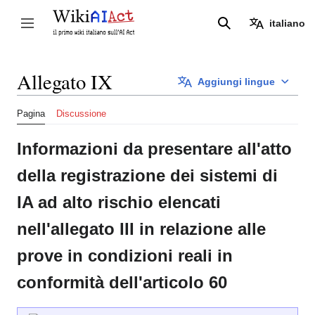
Vai
al
italiano
Attiva/disattiva la barra laterale
Ricerca
contenuto
Allegato IX
Aggiungi lingue
Pagina
Discussione
Informazioni da presentare all'atto
della registrazione dei sistemi di
IA ad alto rischio elencati
nell'allegato III in relazione alle
prove in condizioni reali in
conformità dell'articolo 60