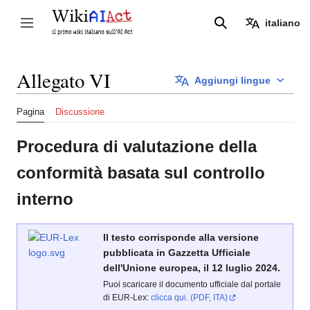
Vai
al
italiano
Attiva/disattiva la barra laterale
Ricerca
contenuto
Allegato VI
Aggiungi lingue
Pagina
Discussione
Procedura di valutazione della
conformità basata sul controllo
interno
Il testo corrisponde alla versione
pubblicata in Gazzetta Ufficiale
dell'Unione europea, il 12 luglio 2024.
Puoi scaricare il documento ufficiale dal portale
di EUR-Lex:
clicca qui. (PDF, ITA)