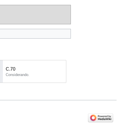
C.70
Considerando.