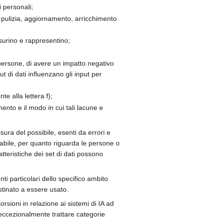
i personali;
a, pulizia, aggiornamento, arricchimento
isurino e rappresentino;
le persone, di avere un impatto negativo
ut di dati influenzano gli input per
e alla lettera f);
mento e il modo in cui tali lacune e
sura del possibile, esenti da errori e
icabile, per quanto riguarda le persone o
atteristiche dei set di dati possono
nti particolari dello specifico ambito
stinato a essere usato.
orsioni in relazione ai sistemi di IA ad
no eccezionalmente trattare categorie