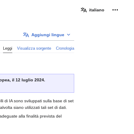
Strumenti
italiano
Aggiungi lingue
Leggi
Visualizza sorgente
Cronologia
pea, il 12 luglio 2024.
li di IA sono sviluppati sulla base di set
olta siano utilizzati tali set di dati.
deguate alla finalità prevista del