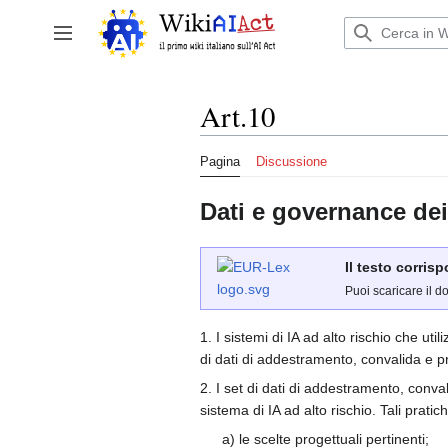
Vai
al
Attiva/disattiva la barra laterale
contenuto
Art.10
Pagina
Discussione
Dati e governance dei
Il testo corris
Puoi scaricare il d
1. I sistemi di IA ad alto rischio che ut
di dati di addestramento, convalida e prov
2. I set di dati di addestramento, conva
sistema di IA ad alto rischio. Tali pratic
a) le scelte progettuali pertinenti;