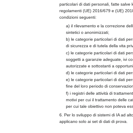
particolari di dati personali, fatte salve 
regolamenti (UE) 2016/679 e (UE) 2018/
condizioni seguenti:
a) il rilevamento e la correzione del
sintetici o anonimizzati;
b) le categorie particolari di dati p
di sicurezza e di tutela della vita 
c) le categorie particolari di dati p
soggetti a garanzie adeguate, ivi co
autorizzate e sottostanti a opportuni
d) le categorie particolari di dati p
e) le categorie particolari di dati 
fine del loro periodo di conservazio
f) i registri delle attività di tra
motivi per cui il trattamento delle c
per cui tale obiettivo non poteva ess
6. Per lo sviluppo di sistemi di IA ad al
applicano solo ai set di dati di prova.