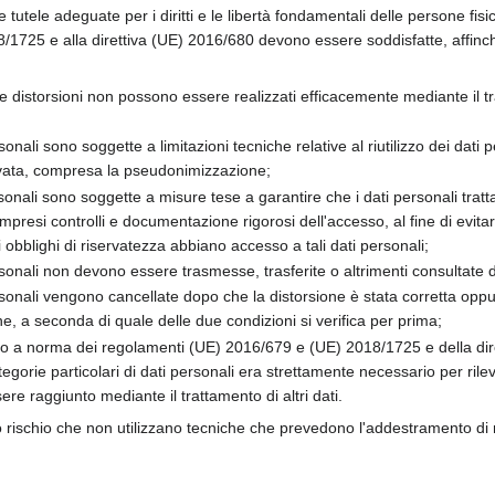
le tutele adeguate per i diritti e le libertà fondamentali delle persone fisic
1725 e alla direttiva (UE) 2016/680 devono essere soddisfatte, affinch
le distorsioni non possono essere realizzati efficacemente mediante il tra
ersonali sono soggette a limitazioni tecniche relative al riutilizzo dei da
privata, compresa la pseudonimizzazione;
ersonali sono soggette a misure tese a garantire che i dati personali tratta
mpresi controlli e documentazione rigorosi dell'accesso, al fine di evit
 obblighi di riservatezza abbiano accesso a tali dati personali;
ersonali non devono essere trasmesse, trasferite o altrimenti consultate d
personali vengono cancellate dopo che la distorsione è stata corretta opp
ne, a seconda di quale delle due condizioni si verifica per prima;
ttamento a norma dei regolamenti (UE) 2016/679 e (UE) 2018/1725 e della 
ategorie particolari di dati personali era strettamente necessario per rile
ere raggiunto mediante il trattamento di altri dati.
to rischio che non utilizzano tecniche che prevedono l'addestramento di mo