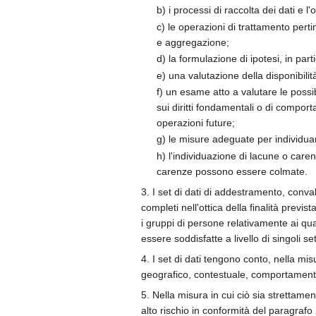
b) i processi di raccolta dei dati e l'
c) le operazioni di trattamento perti
e aggregazione;
d) la formulazione di ipotesi, in pa
e) una valutazione della disponibilit
f) un esame atto a valutare le possib
sui diritti fondamentali o di comporta
operazioni future;
g) le misure adeguate per individuar
h) l'individuazione di lacune o caren
carenze possono essere colmate.
3. I set di dati di addestramento, conva
completi nell'ottica della finalità prev
i gruppi di persone relativamente ai qua
essere soddisfatte a livello di singoli se
4. I set di dati tengono conto, nella mis
geografico, contestuale, comportamentale
5. Nella misura in cui ciò sia strettamen
alto rischio in conformità del paragrafo 