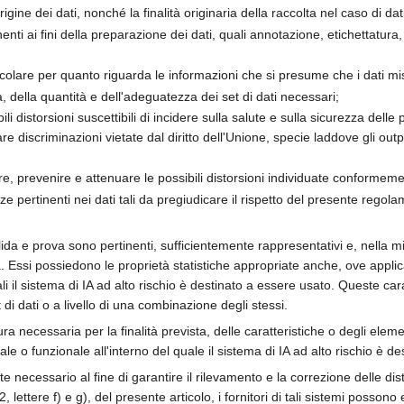
origine dei dati, nonché la finalità originaria della raccolta nel caso di dat
nenti ai fini della preparazione dei dati, quali annotazione, etichettatur
rticolare per quanto riguarda le informazioni che si presume che i dati m
à, della quantità e dell'adeguatezza dei set di dati necessari;
ili distorsioni suscettibili di incidere sulla salute e sulla sicurezza del
re discriminazioni vietate dal diritto dell'Unione, specie laddove gli outp
e, prevenire e attenuare le possibili distorsioni individuate conformement
ze pertinenti nei dati tali da pregiudicare il rispetto del presente regola
lida e prova sono pertinenti, sufficientemente rappresentativi e, nella mi
ista. Essi possiedono le proprietà statistiche appropriate anche, ove appl
li il sistema di IA ad alto rischio è destinato a essere usato. Queste car
t di dati o a livello di una combinazione degli stessi.
ura necessaria per la finalità prevista, delle caratteristiche o degli eleme
 o funzionale all'interno del quale il sistema di IA ad alto rischio è de
te necessario al fine di garantire il rilevamento e la correzione delle dist
2, lettere f) e g), del presente articolo, i fornitori di tali sistemi posso