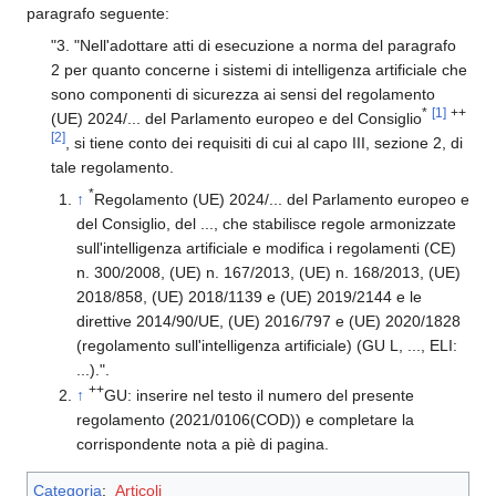
paragrafo seguente:
"3. "Nell'adottare atti di esecuzione a norma del paragrafo
2 per quanto concerne i sistemi di intelligenza artificiale che
sono componenti di sicurezza ai sensi del regolamento
*
[1]
++
(UE) 2024/... del Parlamento europeo e del Consiglio
[2]
, si tiene conto dei requisiti di cui al capo III, sezione 2, di
tale regolamento.
*
↑
Regolamento (UE) 2024/... del Parlamento europeo e
del Consiglio, del ..., che stabilisce regole armonizzate
sull'intelligenza artificiale e modifica i regolamenti (CE)
n. 300/2008, (UE) n. 167/2013, (UE) n. 168/2013, (UE)
2018/858, (UE) 2018/1139 e (UE) 2019/2144 e le
direttive 2014/90/UE, (UE) 2016/797 e (UE) 2020/1828
(regolamento sull'intelligenza artificiale) (GU L, ..., ELI:
...).".
++
↑
GU: inserire nel testo il numero del presente
regolamento (2021/0106(COD)) e completare la
corrispondente nota a piè di pagina.
Categoria
:
Articoli