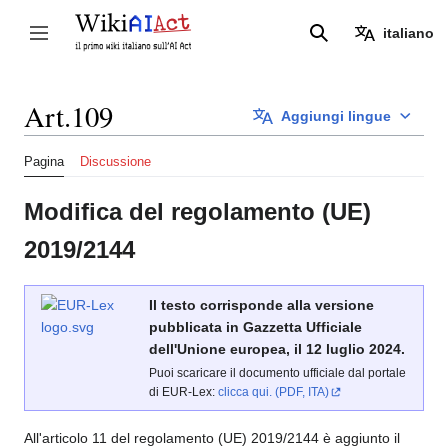
Vai
al
italiano
Attiva/disattiva la barra laterale
Ricerca
contenuto
Art.109
Aggiungi lingue
Pagina
Discussione
Modifica del regolamento (UE)
2019/2144
Il testo corrisponde alla versione
pubblicata in Gazzetta Ufficiale
dell'Unione europea, il 12 luglio 2024.
Puoi scaricare il documento ufficiale dal portale
di EUR-Lex:
clicca qui. (PDF, ITA)
All'articolo 11 del regolamento (UE) 2019/2144 è aggiunto il