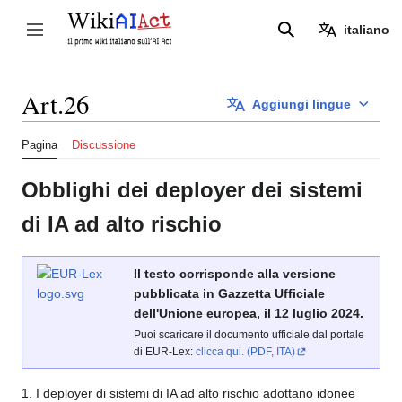
Vai
al
italiano
Attiva/disattiva la barra laterale
Ricerca
contenuto
Art.26
Aggiungi lingue
Pagina
Discussione
Obblighi dei deployer dei sistemi
di IA ad alto rischio
Il testo corrisponde alla versione
pubblicata in Gazzetta Ufficiale
dell'Unione europea, il 12 luglio 2024.
Puoi scaricare il documento ufficiale dal portale
di EUR-Lex:
clicca qui. (PDF, ITA)
1. I deployer di sistemi di IA ad alto rischio adottano idonee