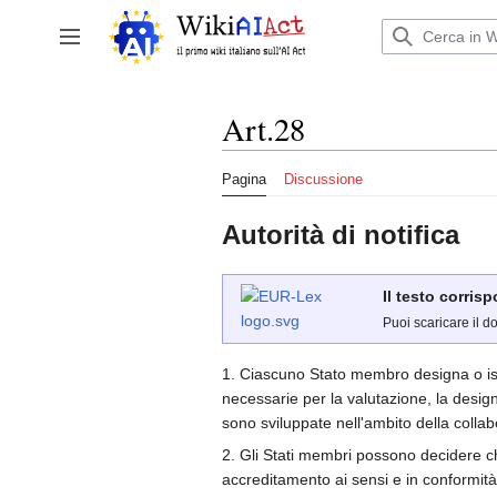
Vai
al
Attiva/disattiva la barra laterale
contenuto
Art.28
Pagina
Discussione
Autorità di notifica
Il testo corris
Puoi scaricare il d
1. Ciascuno Stato membro designa o isti
necessarie per la valutazione, la design
sono sviluppate nell'ambito della collabor
2. Gli Stati membri possono decidere ch
accreditamento ai sensi e in conformit