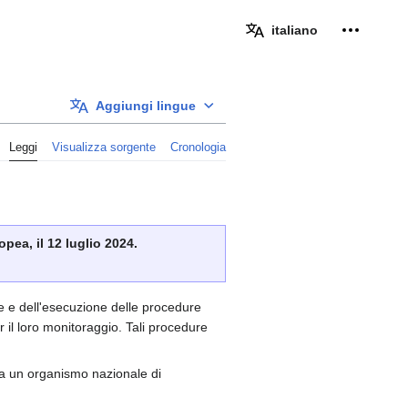
Strumenti
italiano
Aggiungi lingue
Leggi
Visualizza sorgente
Cronologia
pea, il 12 luglio 2024.
e e dell'esecuzione delle procedure
r il loro monitoraggio. Tali procedure
 da un organismo nazionale di