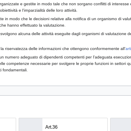
, organizzate e gestite in modo tale che non sorgano conflitti di interesse
ettività e l'imparzialità delle loro attività.
ate in modo che le decisioni relative alla notifica di un organismo di va
che hanno effettuato la valutazione.
é svolgono alcuna delle attività eseguite dagli organismi di valutazione d
o la riservatezza delle informazioni che ottengono conformemente all'
art
i un numero adeguato di dipendenti competenti per l'adeguata esecuzione 
e competenze necessarie per svolgere le proprie funzioni in settori qual
tti fondamentali.
Art.36