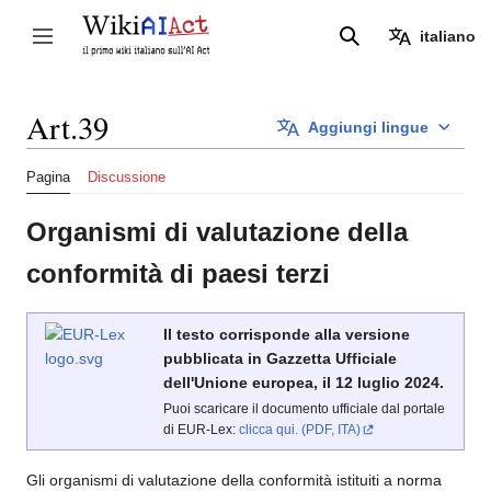
Vai
al
italiano
Attiva/disattiva la barra laterale
Ricerca
contenuto
Art.39
Aggiungi lingue
Pagina
Discussione
Organismi di valutazione della
conformità di paesi terzi
Il testo corrisponde alla versione
pubblicata in Gazzetta Ufficiale
dell'Unione europea, il 12 luglio 2024.
Puoi scaricare il documento ufficiale dal portale
di EUR-Lex:
clicca qui. (PDF, ITA)
Gli organismi di valutazione della conformità istituiti a norma