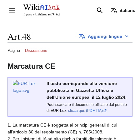
Vai
al
italiano
Attiva/disattiva la barra laterale
Ricerca
contenuto
Art.48
Aggiungi lingue
Pagina
Discussione
Marcatura CE
Il testo corrisponde alla versione
pubblicata in Gazzetta Ufficiale
dell'Unione europea, il 12 luglio 2024.
Puoi scaricare il documento ufficiale dal portale
di EUR-Lex:
clicca qui. (PDF, ITA)
1. La marcatura CE è soggetta ai principi generali di cui
all'articolo 30 del regolamento (CE) n. 765/2008.
2. Per i sistemi di IA ad alto rischio forniti digitalmente è