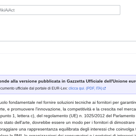
ponde alla versione pubblicata in Gazzetta Ufficiale dell'Unione euro
ocumento ufficiale dal portale di EUR-Lex:
clicca qui. (PDF, ITA)
o fondamentale nel fornire soluzioni tecniche ai fornitori per garantir
arte, e promuovere l'innovazione, la competitività e la crescita nel mer
2, punto 1, lettera c), del regolamento (UE) n. 1025/2012 del Parlamento
stato dell'arte, dovrebbe essere un modo per i fornitori di dimostrare l
ggiare una rappresentanza equilibrata degli interessi che coinvolga tutti
olare le PMI, le organizzazioni dei consumatori e i portatori di interessi