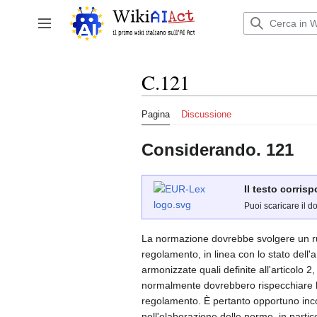
Vai
al
Attiva/disattiva la barra laterale
contenuto
C.121
Pagina
Discussione
Considerando. 121
Il testo corris
Puoi scaricare il d
La normazione dovrebbe svolgere un ruol
regolamento, in linea con lo stato dell'
armonizzate quali definite all'articolo 
normalmente dovrebbero rispecchiare lo 
regolamento. È pertanto opportuno incora
nell'elaborazione delle norme, in partic