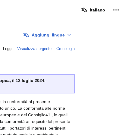
Strumenti
italiano
Aggiungi lingue
Leggi
Visualizza sorgente
Cronologia
pea, il 12 luglio 2024.
e la conformità al presente
cato unico. La conformità alle norme
 europeo e del Consiglio41 , le quali
a conformità ai requisiti del presente
 i portatori di interessi pertinenti
 in materia sociale e ambientale