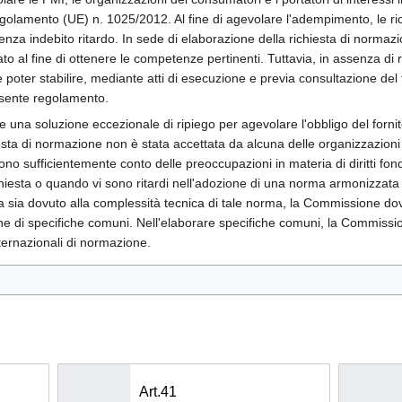
regolamento (UE) n. 1025/2012. Al fine di agevolare l'adempimento, le 
za indebito ritardo. In sede di elaborazione della richiesta di norma
ato al fine di ottenere le competenze pertinenti. Tuttavia, in assenza di 
oter stabilire, mediante atti di esecuzione e previa consultazione del
resente regolamento.
una soluzione eccezionale di ripiego per agevolare l'obbligo del fornito
sta di normazione non è stata accettata da alcuna delle organizzazion
no sufficientemente conto delle preoccupazioni in materia di diritti f
iesta o quando vi sono ritardi nell'adozione di una norma armonizzata 
 sia dovuto alla complessità tecnica di tale norma, la Commissione do
one di specifiche comuni. Nell'elaborare specifiche comuni, la Commissi
nternazionali di normazione.
Art.41