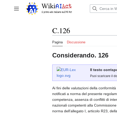
Vai
al
Attiva/disattiva la barra laterale
contenuto
C.126
Pagina
Discussione
Considerando. 126
Il testo corris
Puoi scaricare il d
Ai fini delle valutazioni della conformit
notificati a norma del presente regolame
competenza, assenza di conflitti di inte
nazionali competenti alla Commissione e
norma dell'allegato I, articolo R23, del