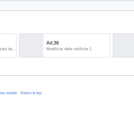
Art.36
Domanda di notifica presentata dagli organismi di valutazione della conformità 1.
Modifiche delle notifiche 1.
one mobile
Return to top