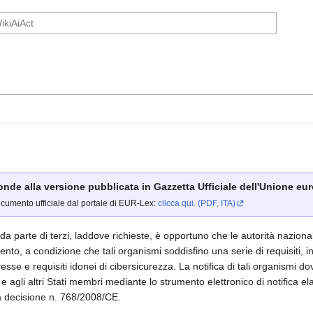
ponde alla versione pubblicata in Gazzetta Ufficiale dell'Unione euro
ocumento ufficiale dal portale di EUR-Lex:
clicca qui. (PDF, ITA)
à da parte di terzi, laddove richieste, è opportuno che le autorità naziona
nto, a condizione che tali organismi soddisfino una serie di requisiti, i
resse e requisiti idonei di cibersicurezza. La notifica di tali organismi 
 agli altri Stati membri mediante lo strumento elettronico di notifica e
la decisione n. 768/2008/CE.