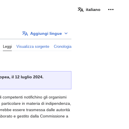
Strumenti
italiano
Aggiungi lingue
Leggi
Visualizza sorgente
Cronologia
pea, il 12 luglio 2024.
li competenti notifichino gli organismi
n particolare in materia di indipendenza,
dovrebbe essere trasmessa dalle autorità
laborato e gestito dalla Commissione a