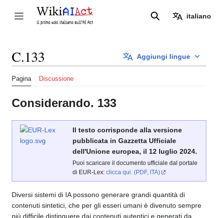
Vai
al
italiano
Attiva/disattiva la barra laterale
Ricerca
contenuto
C.133
Aggiungi lingue
Pagina
Discussione
Considerando. 133
Il testo corrisponde alla versione
pubblicata in Gazzetta Ufficiale
dell'Unione europea, il 12 luglio 2024.
Puoi scaricare il documento ufficiale dal portale
di EUR-Lex:
clicca qui. (PDF, ITA)
Diversi sistemi di IA possono generare grandi quantità di
contenuti sintetici, che per gli esseri umani è divenuto sempre
più difficile distinguere dai contenuti autentici e generati da