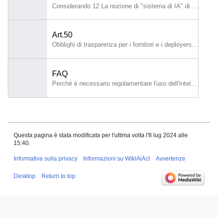
Considerando 12 La nozione di "sistema di IA" di cui al presente regolamento dovrebbe essere definita in maniera chiara e dovrebbe essere strettamente allineata al lavoro delle organizzazioni internazionali che si occupano di IA al fine di garantire la certezza del diritto, agevolare la convergenza internazionale e un'ampia accettazione, prevedendo nel contempo la flessibilità necessaria per agevolare i rapidi sviluppi tecnologici in questo ambito.
Art.50
Obblighi di trasparenza per i fornitori e i deployers di determinati sistemi di IA 1.
FAQ
Perché è necessario regolamentare l'uso dell'intelligenza artificiale?
Questa pagina è stata modificata per l'ultima volta l'8 lug 2024 alle
15:40.
Informativa sulla privacy
Informazioni su WikiAiAct
Avvertenze
Desktop
Return to top