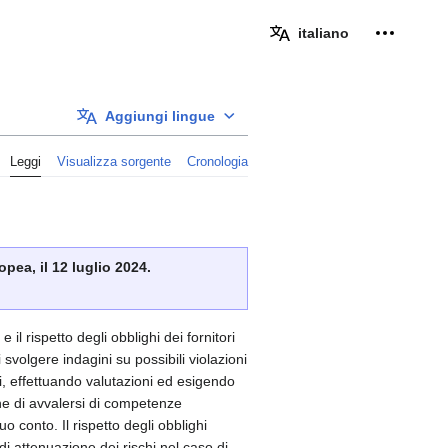
Strumenti
italiano
Aggiungi lingue
Leggi
Visualizza sorgente
Cronologia
pea, il 12 luglio 2024.
il rispetto degli obblighi dei fornitori
 svolgere indagini su possibili violazioni
, effettuando valutazioni ed esigendo
 fine di avvalersi di competenze
o conto. Il rispetto degli obblighi
i attenuazione dei rischi nel caso di