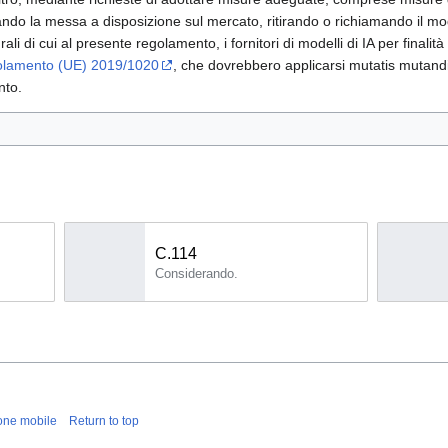
itando la messa a disposizione sul mercato, ritirando o richiamando il mod
urali di cui al presente regolamento, i fornitori di modelli di IA per finali
olamento (UE) 2019/1020
, che dovrebbero applicarsi mutatis mutandis, 
nto.
C.114
Considerando.
one mobile
Return to top