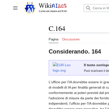
Vai
al
Attiva/disattiva la barra laterale
contenuto
C.164
Pagina
Discussione
Considerando. 164
Il testo corris
Puoi scaricare il d
L'ufficio per l'IA dovrebbe essere in gra
di modelli di IA per finalità generali di
conformemente ai poteri previsti dal p
l'adozione di misure da parte dei fornitor
indipendenti, l'ufficio per l'IA dovrebbe
dovrebbe essere reso esecutivo, tra l'a