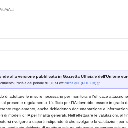
ponde alla versione pubblicata in Gazzetta Ufficiale dell'Unione euro
ocumento ufficiale dal portale di EUR-Lex:
clicca qui. (PDF, ITA)
do di adottare le misure necessarie per monitorare l'efficace attuazione e 
 cui al presente regolamento. L'ufficio per l'IA dovrebbe essere in grado di
resente regolamento, anche richiedendo documentazione e informazioni
i di modelli di IA per finalità generali. Nell'effettuare le valutazioni, al
 potersi rivolgere a esperti indipendenti che svolgano le valutazioni per su
ltro, mediante richieste di adottare misure adeguate, comprese misure d