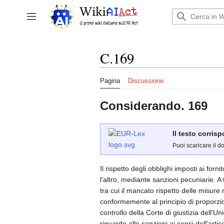
Vai
al
Attiva/disattiva la barra laterale
contenuto
C.169
Pagina
Discussione
Considerando. 169
Il testo corris
Puoi scaricare il d
Il rispetto degli obblighi imposti ai for
l'altro, mediante sanzioni pecuniarie. A t
tra cui il mancato rispetto delle misure
conformemente al principio di proporzi
controllo della Corte di giustizia dell
riguardo alle sanzioni ai sensi dell'arti