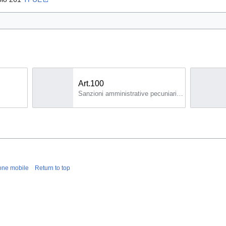
Art.100
Sanzioni amministrative pecuniarie inflitte a istituzioni, organi e organismi dell'Unione 1.
one mobile
Return to top