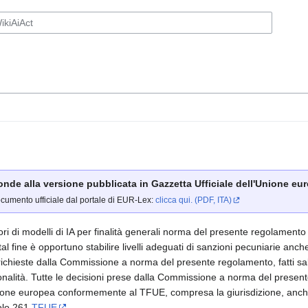
ponde alla versione pubblicata in Gazzetta Ufficiale dell'Unione euro
ocumento ufficiale dal portale di EUR-Lex:
clicca qui. (PDF, ITA)
nitori di modelli di IA per finalità generali norma del presente regolamen
al fine è opportuno stabilire livelli adeguati di sanzioni pecuniarie anche 
 richieste dalla Commissione a norma del presente regolamento, fatti sal
onalità. Tutte le decisioni prese dalla Commissione a norma del prese
'Unione europea conformemente al TFUE, compresa la giurisdizione, anche 
colo 261
TFUE