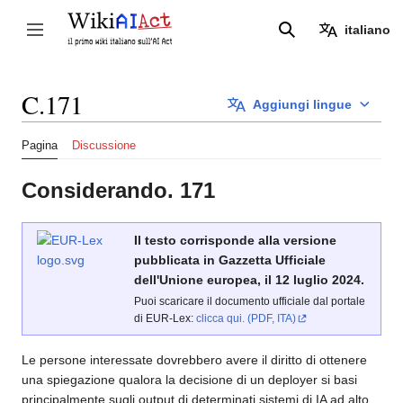
Vai
al
italiano
Attiva/disattiva la barra laterale
Ricerca
contenuto
C.171
Aggiungi lingue
Pagina
Discussione
Considerando. 171
Il testo corrisponde alla versione
pubblicata in Gazzetta Ufficiale
dell'Unione europea, il 12 luglio 2024.
Puoi scaricare il documento ufficiale dal portale
di EUR-Lex:
clicca qui. (PDF, ITA)
Le persone interessate dovrebbero avere il diritto di ottenere
una spiegazione qualora la decisione di un deployer si basi
principalmente sugli output di determinati sistemi di IA ad alto