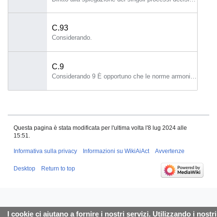
C.93
Considerando.
C.9
Considerando 9 È opportuno che le norme armonizzate applicabili all'immissione sul mercato, alla messa in servizio e all'uso di sistemi di IA ad alto rischio siano stabilite conformemente al regolamento (CE) n.
Questa pagina è stata modificata per l'ultima volta l'8 lug 2024 alle
15:51.
Informativa sulla privacy
Informazioni su WikiAiAct
Avvertenze
Desktop
Return to top
I cookie ci aiutano a fornire i nostri servizi. Utilizzando i nostri