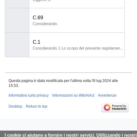
C.69
Considerando.
C.1
Considerando 1 Lo scopo del presente regolamento è migliorare il funzionamento del mercato interno istituendo un quadro giuridico uniforme in particolare per quanto riguarda lo sviluppo, l'immissione sul mercato, la messa in servizio e l'uso di sistemi di intelligenza artificiale (sistemi di IA) nell'Unione, in conformità dei valori dell'Unione, promuovere la diffusione di un'intelligenza artificiale (IA) antropocentrica e affidabile, garantendo nel contempo un livello elevato di protezione della salute, della sicurezza e dei diritti fondamentali sanciti dalla Carta dei diritti fondamentali dell'Unione europea (“Carta”), compresi la democrazia, lo Stato di diritto e la protezione dell'ambiente, proteggere contro gli effetti nocivi dei sistemi di IA nell'Unione, nonché promuovere l'innovazione.
Questa pagina è stata modificata per l'ultima volta l'8 lug 2024 alle
15:53.
Informativa sulla privacy
Informazioni su WikiAiAct
Avvertenze
Desktop
Return to top
I cookie ci aiutano a fornire i nostri servizi. Utilizzando i nostri