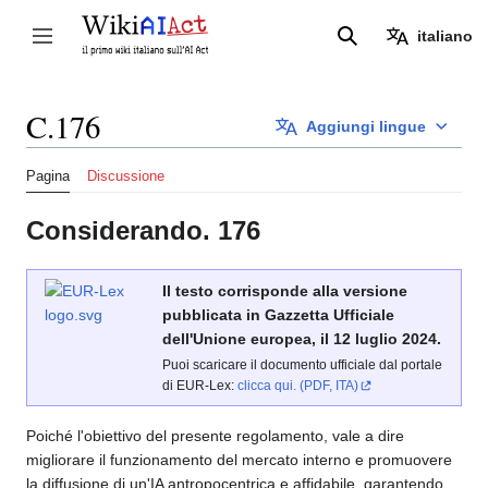
Vai
al
italiano
Attiva/disattiva la barra laterale
Ricerca
contenuto
C.176
Aggiungi lingue
Pagina
Discussione
Considerando. 176
Il testo corrisponde alla versione
pubblicata in Gazzetta Ufficiale
dell'Unione europea, il 12 luglio 2024.
Puoi scaricare il documento ufficiale dal portale
di EUR-Lex:
clicca qui. (PDF, ITA)
Poiché l'obiettivo del presente regolamento, vale a dire
migliorare il funzionamento del mercato interno e promuovere
la diffusione di un'IA antropocentrica e affidabile, garantendo