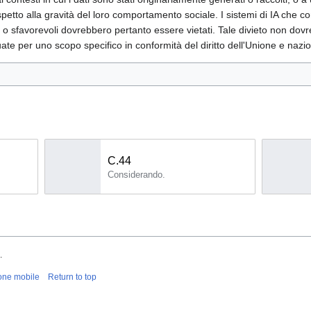
ispetto alla gravità del loro comportamento sociale. I sistemi di IA che co
li o sfavorevoli dovrebbero pertanto essere vietati. Tale divieto non dovr
uate per uno scopo specifico in conformità del diritto dell'Unione e nazi
C.44
Considerando.
.
one mobile
Return to top