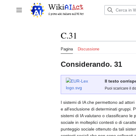
Vai
al
Attiva/disattiva la barra laterale
contenuto
C.31
Pagina
Discussione
Considerando. 31
Il testo corris
Puoi scaricare il d
I sistemi di IA che permettono ad attori 
e all'esclusione di determinati gruppi. Po
sistemi di IA valutano o classificano le 
sociale in molteplici contesti o di caratt
punteggio sociale ottenuto da tali siste
contesti sociali che non sono collegati a