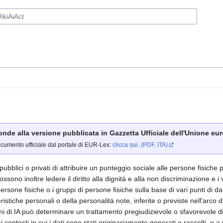
ponde alla versione pubblicata in Gazzetta Ufficiale dell'Unione euro
ocumento ufficiale dal portale di EUR-Lex:
clicca qui. (PDF, ITA)
pubblici o privati di attribuire un punteggio sociale alle persone fisiche 
ssono inoltre ledere il diritto alla dignità e alla non discriminazione e i v
persone fisiche o i gruppi di persone fisiche sulla base di vari punti di d
eristiche personali o della personalità note, inferite o previste nell'arco d
mi di IA può determinare un trattamento pregiudizievole o sfavorevole di 
i contesti in cui i dati sono stati originariamente generati o raccolti, o