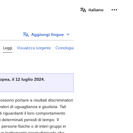
Strumenti
italiano
Aggiungi lingue
Leggi
Visualizza sorgente
Cronologia
pea, il 12 luglio 2024.
possono portare a risultati discriminatori
alori di uguaglianza e giustizia. Tali
ati riguardanti il loro comportamento
i determinati periodi di tempo. Il
persone fisiche o di interi gruppi in
 a un trattamento pregiudizievole che