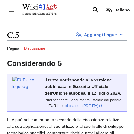
Vai
al
italiano
Attiva/disattiva la barra laterale
Ricerca
contenuto
C.5
Aggiungi lingue
Pagina
Discussione
Considerando 5
Il testo corrisponde alla versione
pubblicata in Gazzetta Ufficiale
dell'Unione europea, il 12 luglio 2024.
Puoi scaricare il documento ufficiale dal portale
di EUR-Lex:
clicca qui. (PDF, ITA)
L'IA può nel contempo, a seconda delle circostanze relative
alla sua applicazione, al suo utilizzo e al suo livello di sviluppo
tecnologico specifici, comportare rischi e pregiudicare gli