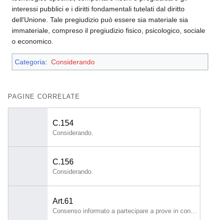
interessi pubblici e i diritti fondamentali tutelati dal diritto
dell'Unione. Tale pregiudizio può essere sia materiale sia
immateriale, compreso il pregiudizio fisico, psicologico, sociale
o economico.
Categoria
:
Considerando
PAGINE CORRELATE
C.154
Considerando.
C.156
Considerando.
Art.61
Consenso informato a partecipare a prove in condizioni reali al di fuori degli spazi di sperimentazione normativa per l'IA 1.