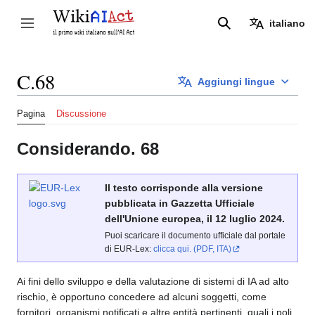
Vai
al
italiano
Attiva/disattiva la barra laterale
Ricerca
contenuto
C.68
Aggiungi lingue
Pagina
Discussione
Considerando. 68
Il testo corrisponde alla versione
pubblicata in Gazzetta Ufficiale
dell'Unione europea, il 12 luglio 2024.
Puoi scaricare il documento ufficiale dal portale
di EUR-Lex:
clicca qui. (PDF, ITA)
Ai fini dello sviluppo e della valutazione di sistemi di IA ad alto
rischio, è opportuno concedere ad alcuni soggetti, come
fornitori, organismi notificati e altre entità pertinenti, quali i poli