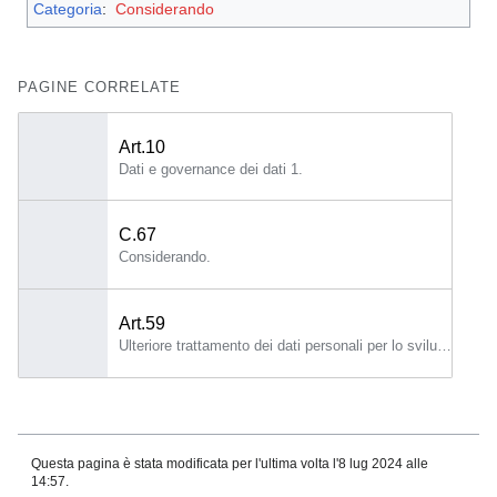
Categoria
:
Considerando
PAGINE CORRELATE
Art.10
Dati e governance dei dati 1.
C.67
Considerando.
Art.59
Ulteriore trattamento dei dati personali per lo sviluppo nello spazio di sperimentazione normativa per l'IA di determinati sistemi di IA nell'interesse pubblico 1.
Questa pagina è stata modificata per l'ultima volta l'8 lug 2024 alle
14:57.