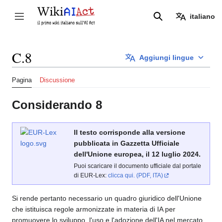
Vai
al
italiano
Attiva/disattiva la barra laterale
Ricerca
contenuto
C.8
Aggiungi lingue
Pagina
Discussione
Considerando 8
Il testo corrisponde alla versione
pubblicata in Gazzetta Ufficiale
dell'Unione europea, il 12 luglio 2024.
Puoi scaricare il documento ufficiale dal portale
di EUR-Lex:
clicca qui. (PDF, ITA)
Si rende pertanto necessario un quadro giuridico dell'Unione
che istituisca regole armonizzate in materia di IA per
promuovere lo sviluppo, l'uso e l'adozione dell'IA nel mercato