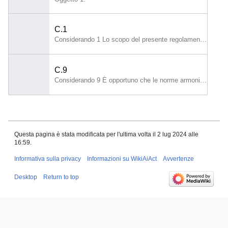
C.1
Considerando 1 Lo scopo del presente regolamento è migliorare il funzionamento del mercato interno istituendo un quadro giuridico uniforme in particolare per quanto riguarda lo sviluppo, l'immissione sul mercato, la messa in servizio e l'uso di sistemi di intelligenza artificiale (sistemi di IA) nell'Unione, in conformità dei valori dell'Unione, promuovere la diffusione di un'intelligenza artificiale (IA) antropocentrica e affidabile, garantendo nel contempo un livello elevato di protezione della salute, della sicurezza e dei diritti fondamentali sanciti dalla Carta dei diritti fondamentali dell'Unione europea (“Carta”), compresi la democrazia, lo Stato di diritto e la protezione dell'ambiente, proteggere contro gli effetti nocivi dei sistemi di IA nell'Unione, nonché promuovere l'innovazione.
C.9
Considerando 9 È opportuno che le norme armonizzate applicabili all'immissione sul mercato, alla messa in servizio e all'uso di sistemi di IA ad alto rischio siano stabilite conformemente al regolamento (CE) n.
Questa pagina è stata modificata per l'ultima volta il 2 lug 2024 alle
16:59.
Informativa sulla privacy
Informazioni su WikiAiAct
Avvertenze
Desktop
Return to top