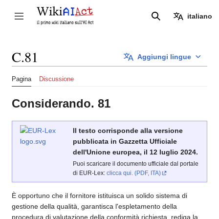
Vai
al
italiano
Attiva/disattiva la barra laterale
Ricerca
contenuto
C.81
Aggiungi lingue
Pagina
Discussione
Considerando. 81
Il testo corrisponde alla versione
pubblicata in Gazzetta Ufficiale
dell'Unione europea, il 12 luglio 2024.
Puoi scaricare il documento ufficiale dal portale
di EUR-Lex:
clicca qui. (PDF, ITA)
È opportuno che il fornitore istituisca un solido sistema di
gestione della qualità, garantisca l'espletamento della
procedura di valutazione della conformità richiesta, rediga la