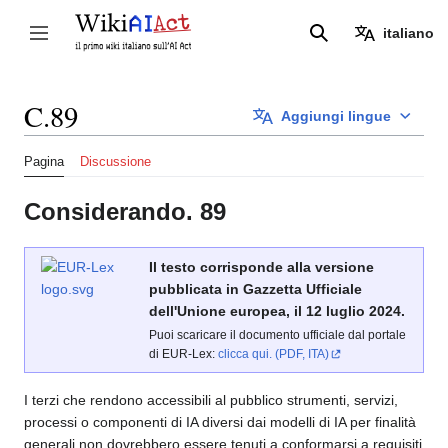
Vai
al
italiano
Attiva/disattiva la barra laterale
Ricerca
contenuto
C.89
Aggiungi lingue
Pagina
Discussione
Considerando. 89
Il testo corrisponde alla versione
pubblicata in Gazzetta Ufficiale
dell'Unione europea, il 12 luglio 2024.
Puoi scaricare il documento ufficiale dal portale
di EUR-Lex:
clicca qui. (PDF, ITA)
I terzi che rendono accessibili al pubblico strumenti, servizi,
processi o componenti di IA diversi dai modelli di IA per finalità
generali non dovrebbero essere tenuti a conformarsi a requisiti