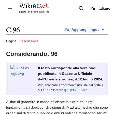
Vai
al
italiano
Attiva/disattiva la barra laterale
Ricerca
contenuto
C.96
Aggiungi lingue
Pagina
Discussione
Considerando. 96
Il testo corrisponde alla versione
pubblicata in Gazzetta Ufficiale
dell'Unione europea, il 12 luglio 2024.
Puoi scaricare il documento ufficiale dal portale
di EUR-Lex:
clicca qui. (PDF, ITA)
Al fine di garantire in modo efficiente la tutela dei diritti
fondamentali, i deployer di sistemi di IA ad alto rischio che sono
organismi di diritto pubblico o enti privati che forniscono servizi