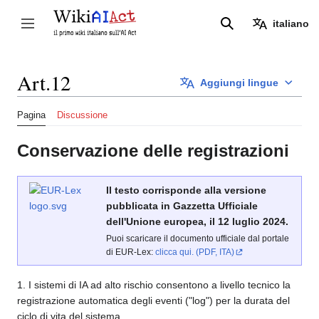
Vai
al
italiano
Attiva/disattiva la barra laterale
Ricerca
contenuto
Art.12
Aggiungi lingue
Pagina
Discussione
Conservazione delle registrazioni
Il testo corrisponde alla versione
pubblicata in Gazzetta Ufficiale
dell'Unione europea, il 12 luglio 2024.
Puoi scaricare il documento ufficiale dal portale
di EUR-Lex:
clicca qui. (PDF, ITA)
1. I sistemi di IA ad alto rischio consentono a livello tecnico la
registrazione automatica degli eventi ("log") per la durata del
ciclo di vita del sistema.