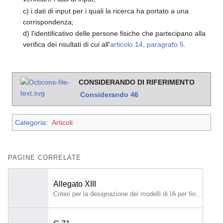
c) i dati di input per i quali la ricerca ha portato a una
corrispondenza;
d) l'identificativo delle persone fisiche che partecipano alla
verifica dei risultati di cui all'
articolo 14, paragrafo 5
.
CONSIDERANDO DI RIFERIMENTO
Considerando
46
Categoria
:
Articoli
PAGINE CORRELATE
Allegato XIII
Criteri per la designazione dei modelli di IA per finalità generali con rischio sistemico di cui all'articolo 51 Al fine di determinare se un modello di IA per finalità generali ha capacità o un impatto equivalente a quelli di cui all'articolo 51, paragrafo 1, lettera a), la Commissione tiene conto dei criteri seguenti: a) il numero di parametri del modello; b) la qualità o la dimensione del set di dati, ad esempio misurata mediante token; c) la quantità di calcolo utilizzata per addestrare il modello misurata in operazioni in virgola mobile o indicata da una combinazione di altre variabili quali il costo stimato dell'addestramento, il tempo stimato necessario per l'addestramento o il consumo energetico stimato per l'addestramento; d) le modalità di input e output del modello, come da testo a testo (modelli linguistici di grandi dimensioni), da testo a immagine, multimodalità e soglie di punta per determinare le capacità ad alto impatto per ciascuna modalità, nonché il tipo specifico di input e output (ad esempio sequenze biologiche); e) i parametri di riferimento e le valutazioni delle capacità del modello, anche tenendo conto del numero di compiti che non richiedono un addestramento aggiuntivo, la capacità di apprendere nuovi compiti distinti, il livello di autonomia e scalabilità e gli strumenti a cui ha accesso; f) se il modello ha un alto impatto sul mercato interno in considerazione della sua portata, che viene presunta quando il modello stesso è stato messo a disposizione di almeno 10 000 utenti commerciali registrati stabiliti nell'Unione; g) il numero di utenti finali registrati.