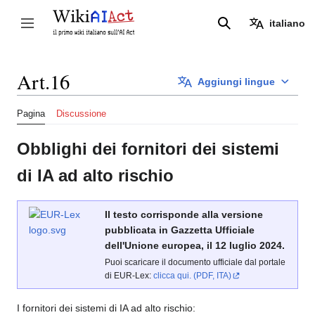
Vai
al
italiano
Attiva/disattiva la barra laterale
Ricerca
contenuto
Art.16
Aggiungi lingue
Pagina
Discussione
Obblighi dei fornitori dei sistemi
di IA ad alto rischio
Il testo corrisponde alla versione
pubblicata in Gazzetta Ufficiale
dell'Unione europea, il 12 luglio 2024.
Puoi scaricare il documento ufficiale dal portale
di EUR-Lex:
clicca qui. (PDF, ITA)
I fornitori dei sistemi di IA ad alto rischio: