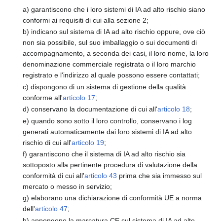
a) garantiscono che i loro sistemi di IA ad alto rischio siano
conformi ai requisiti di cui alla sezione 2;
b) indicano sul sistema di IA ad alto rischio oppure, ove ciò
non sia possibile, sul suo imballaggio o sui documenti di
accompagnamento, a seconda dei casi, il loro nome, la loro
denominazione commerciale registrata o il loro marchio
registrato e l'indirizzo al quale possono essere contattati;
c) dispongono di un sistema di gestione della qualità
conforme all'
articolo 17
;
d) conservano la documentazione di cui all'
articolo 18
;
e) quando sono sotto il loro controllo, conservano i log
generati automaticamente dai loro sistemi di IA ad alto
rischio di cui all'
articolo 19
;
f) garantiscono che il sistema di IA ad alto rischio sia
sottoposto alla pertinente procedura di valutazione della
conformità di cui all'
articolo 43
prima che sia immesso sul
mercato o messo in servizio;
g) elaborano una dichiarazione di conformità UE a norma
dell'
articolo 47
;
h) appongono la marcatura CE sul sistema di IA ad alto