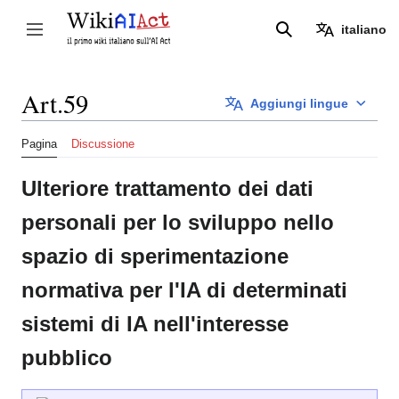
Vai
al
italiano
Attiva/disattiva la barra laterale
Ricerca
contenuto
Art.59
Aggiungi lingue
Pagina
Discussione
Ulteriore trattamento dei dati
personali per lo sviluppo nello
spazio di sperimentazione
normativa per l'IA di determinati
sistemi di IA nell'interesse
pubblico