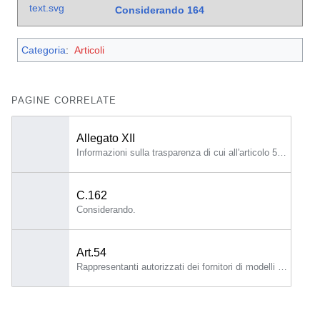
Considerando
164
Categoria
:
Articoli
PAGINE CORRELATE
Allegato XII
Informazioni sulla trasparenza di cui all'articolo 53, paragrafo 1, lettera b)- documentazione tecnica per i fornitori di modelli di IA per finalità generali ai fornitori a valle che integrano il modello nel loro sistema di IA Le informazioni di cui all'articolo 53, paragrafo 1, lettera b), contengono almeno quanto segue: 1.
C.162
Considerando.
Art.54
Rappresentanti autorizzati dei fornitori di modelli di IA per finalità generali 1.