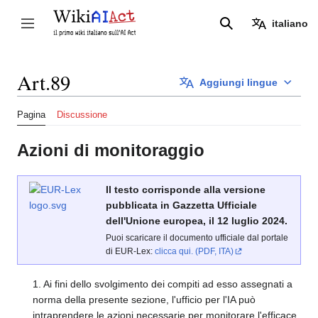
Vai
al
italiano
Attiva/disattiva la barra laterale
Ricerca
contenuto
Art.89
Aggiungi lingue
Pagina
Discussione
Azioni di monitoraggio
Il testo corrisponde alla versione
pubblicata in Gazzetta Ufficiale
dell'Unione europea, il 12 luglio 2024.
Puoi scaricare il documento ufficiale dal portale
di EUR-Lex:
clicca qui. (PDF, ITA)
1. Ai fini dello svolgimento dei compiti ad esso assegnati a
norma della presente sezione, l'ufficio per l'IA può
intraprendere le azioni necessarie per monitorare l'efficace